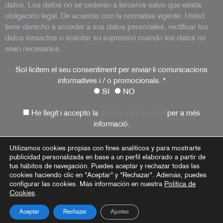
datos. Los datos no se cederán a terceros salvo que exista
obligación legal. De acuerdo con la normativa vigente, Usted
tiene derecho a acceder a sus datos personales, rectificar los
datos inexactos o solicitar su supresión cuando los datos no
sean necesarios.
Sol·licitem el seu consentiment per enviar-li comunicacions
informatives i / o promocionals.
*
SI
NO
He llegit i accepto la
política de privacitat
per a més
informació.
Utilizamos cookies propias con fines analíticos y para mostrarte
publicidad personalizada en base a un perfil elaborado a partir de
Aviso Legal
Política de privacidad
Política de cookies
tus hábitos de navegación. Puedes aceptar y rechazar todas las
cookies haciendo clic en "Aceptar" y "Rechazar". Además, puedes
configurar las cookies. Más información en nuestra
Política de
Cookies
.
Aceptar
Rechazar
Ajustes