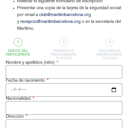
Rellenar el siguiente formulario de inscripción
Presentar una copia de la tarjeta de la seguridad social:
por email a
club@maritimbarcelona.org
y
recepcio@maritimbarcelona.org
o en la secretaría del
Marítimo.
1
2
3
DATOS DEL
PRIMERO/A
SEGUNDO/A
PARTICIPANTE
PADRE/MADRE
MADRE/PADRE
TUTOR/A
TUTOR/A
Nombre y apellidos (niño)
Fecha de nacimiento
Nacionalidad
Dirección