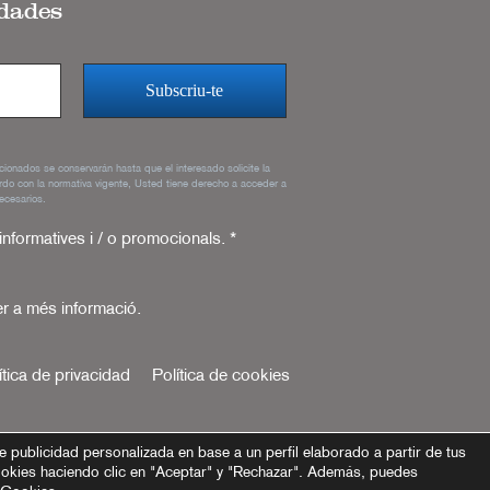
edades
rcionados se conservarán hasta que el interesado solicite la
rdo con la normativa vigente, Usted tiene derecho a acceder a
ecesarios.
 informatives i / o promocionals.
*
r a més informació.
ítica de privacidad
Política de cookies
e publicidad personalizada en base a un perfil elaborado a partir de tus
ookies haciendo clic en "Aceptar" y "Rechazar". Además, puedes