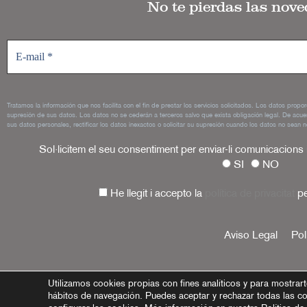
No te pierdas las nov
Tratamos la información que nos facilita con el fin de prestar los servicios solicitados. Los datos propo
supresión de sus datos. Los datos no se cederán a terceros salvo que exista obligación legal. De acue
sus datos personales, rectificar los datos inexactos o solicitar su supresión cuando los datos no sean n
Sol·licitem el seu consentiment per enviar-li comunicacions
SI
NO
He llegit i accepto la
política de privacitat
pe
Aviso Legal
Pol
Utilizamos cookies propias con fines analíticos y para mostrart
hábitos de navegación. Puedes aceptar y rechazar todas las c