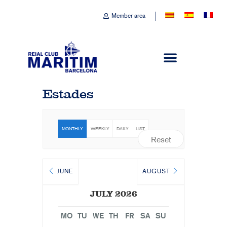
Member area
Estades
MONTHLY
WEEKLY
DAILY
LIST
Reset
JUNE
AUGUST
JULY 2026
MO
TU
WE
TH
FR
SA
SU