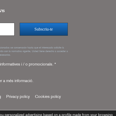
ws
rcionados se conservarán hasta que el interesado solicite la
rdo con la normativa vigente, Usted tiene derecho a acceder a
ecesarios.
 informatives i / o promocionals.
*
r a més informació.
g
Privacy policy
Cookies policy
ou personalized advertising based on a profile made from your browsing