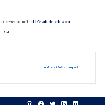
ent, enviant un email a
club@maritimbarcelona.org
tim_Cat
+ iCal / Outlook export