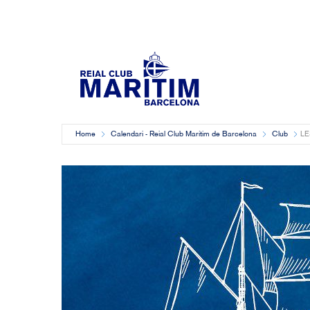
Home
Calendari - Reial Club Marítim de Barcelona
Club
LE