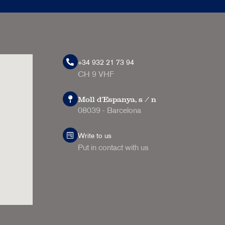
+34 932 21 73 94
CH 9 VHF
Moll d'Espanya, s / n
08039 - Barcelona
Write to us
Put in contact with us