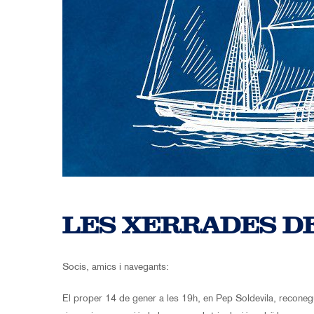
LES XERRADES D
Socis, amics i navegants:
El proper 14 de gener a les 19h, en Pep Soldevila, reconegut