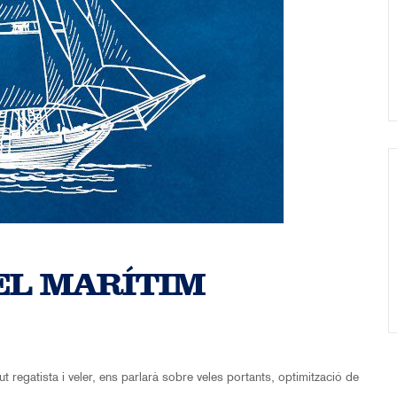
EL MARÍTIM
 regatista i veler, ens parlarà sobre veles portants, optimització de