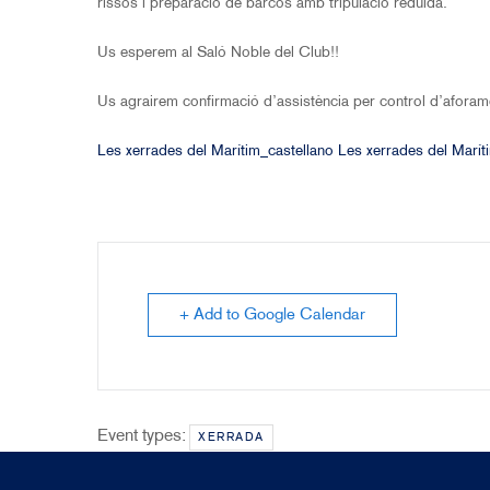
rissos i preparació de barcos amb tripulació reduïda.
Us esperem al Saló Noble del Club!!
Us agrairem confirmació d’assistència per control d’aforam
Les xerrades del Marítim_castellano
Les xerrades del Marí
+ Add to Google Calendar
Event types:
XERRADA