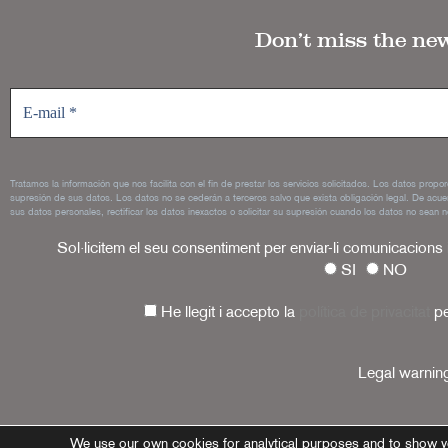
Don’t miss the ne
Tratamos la información que nos facilita con el fin de prestar los servicios solicitados. Los datos propo
supresión de sus datos. Los datos no se cederán a terceros salvo que exista obligación legal. De acue
sus datos personales, rectificar los datos inexactos o solicitar su supresión cuando los datos no sean n
Sol·licitem el seu consentiment per enviar-li comunicacions
SI
NO
He llegit i accepto la
política de privacitat
pe
Legal warnin
We use our own cookies for analytical purposes and to show y