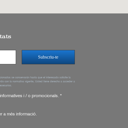
tats
rcionados se conservarán hasta que el interesado solicite la
rdo con la normativa vigente, Usted tiene derecho a acceder a
ecesarios.
 informatives i / o promocionals.
*
r a més informació.