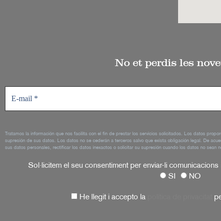
No et perdis les nove
Tratamos la información que nos facilita con el fin de prestar los servicios solicitados. Los datos propo
supresión de sus datos. Los datos no se cederán a terceros salvo que exista obligación legal. De acue
sus datos personales, rectificar los datos inexactos o solicitar su supresión cuando los datos no sean n
Sol·licitem el seu consentiment per enviar-li comunicacions
SI
NO
He llegit i accepto la
política de privacitat
pe