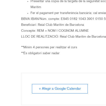
Presentar una còpia de la targeta de la seguretat soc
Marítim
Fer el pagament per transferència bancària: cal env
BBVA IBAN/Núm. compte: ES45 0182 1043 3901 0150 
Beneficiari: Reial Club Marítim de Barcelona
Concepte: REM + NOM I COGNOM ALUMNE
LLOC DE REALITZACIÓ: Reial Club Marítim de Barcelona,
**Mínim 4 persones per realitzar el curs
**És obligatori saber nadar
+ Afegir a Google Calendar