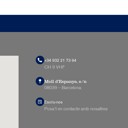
+34 932 21 73 94
CH 9 VHF
Moll d’Espanya, s/n
08039 – Barcelona
Escriu-nos
Posa't en contacte amb nosaltres