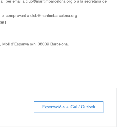
ial: per email a club@maritimbarcelona.org o a la secretaria del
iar el comprovant a club@maritimbarcelona.org
5961
 Moll d’Espanya s/n, 08039 Barcelona.
Exportació a + iCal / Outlook