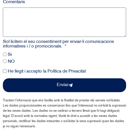
Comentaris
Sol·licitem el seu consentiment per enviar-li comunicacions
informatives i / o promocionals.
Si
NO
He llegit i accepto la
Política de Privacitat
Enviar
Tractem l’informació que ens facilita amb la finalitat de prestar els serveis sol·licitats.
Les dades proporcionades es conservaran fins que l’interessat no sol·liciti la supressió
de les seves dades. Les dades no se cediran a tercers llevat que hi hagi obligació
legal. D’acord amb la normativa vigent, Vostè té dret a accedir a les seves dades
personals, rectificar les dades inexactes o sol·licitar la seva supressió quan les dades
ja no siguin necessaris.