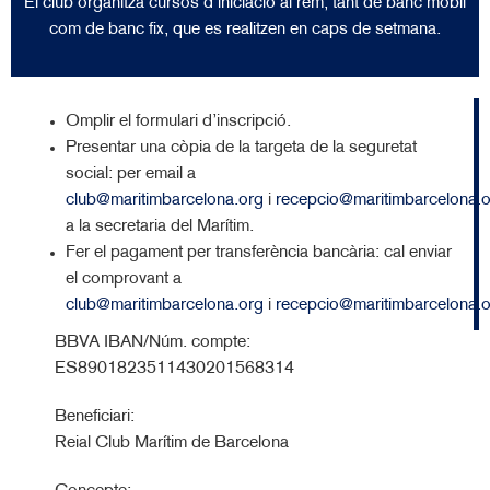
El club organitza cursos d’iniciació al rem, tant de banc mòbil
com de banc fix, que es realitzen en caps de setmana.
Omplir el formulari d’inscripció.
Presentar una còpia de la targeta de la seguretat
social: per email a
club@maritimbarcelona.org
i
recepcio@maritimbarcelona.
a la secretaria del Marítim.
Fer el pagament per transferència bancària: cal enviar
el comprovant a
club@maritimbarcelona.org
i
recepcio@maritimbarcelona.
BBVA IBAN/Núm. compte:
ES8901823511430201568314
Beneficiari:
Reial Club Marítim de Barcelona