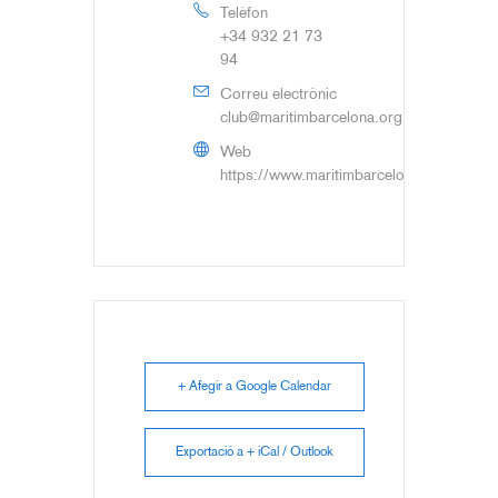
Telèfon
+34 932 21 73
94
Correu electrònic
club@maritimbarcelona.org
Web
https://www.maritimbarcelona.org
+ Afegir a Google Calendar
Exportació a + iCal / Outlook