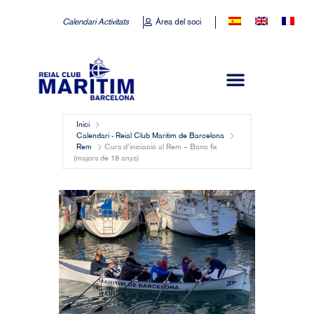
Calendari Activitats
Àrea del soci
Inici
Calendari - Reial Club Marítim de Barcelona
Rem
Curs d’iniciació al Rem – Banc fix
(majors de 18 anys)