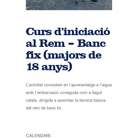
Curs d’iniciació
al Rem – Banc
fix (majors de
18 anys)
L’activitat consisteix en l’aprenentatge a l’aigua
amb l’embarcació coneguda com a llagut
català, dirigida a assimilar la tècnica bàsica
del rem de banc fix.
CALENDARI: