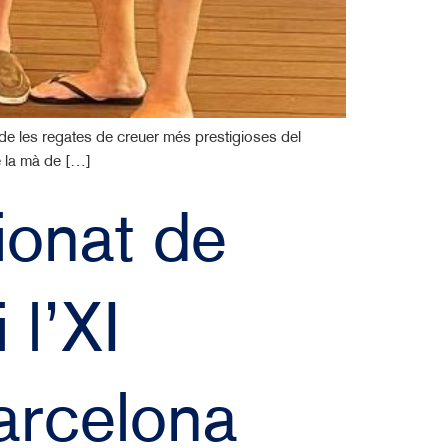
e les regates de creuer més prestigioses del
de la mà de […]
ionat de
l’XI
arcelona