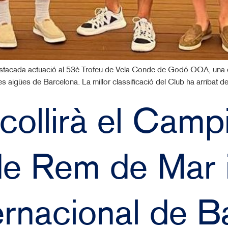
destacada actuació al 53è Trofeu de Vela Conde de Godó OOA, una d
les aigües de Barcelona. La millor classificació del Club ha arribat 
acollirà el Camp
e Rem de Mar i 
ernacional de B