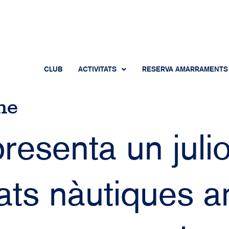
CLUB
ACTIVITATS
RESERVA AMARRAMENTS
ne
resenta un julio
itats nàutiques 