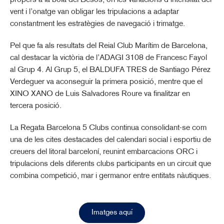
propers a la boia del Besòs, on les variacions d’intensitat del
vent i l’onatge van obligar les tripulacions a adaptar
constantment les estratègies de navegació i trimatge.
Pel que fa als resultats del Reial Club Marítim de Barcelona,
cal destacar la victòria de l’ADAGI 3108 de Francesc Fayol
al Grup 4. Al Grup 5, el BALDUFA TRES de Santiago Pérez
Verdeguer va aconseguir la primera posició, mentre que el
XINO XANO de Luis Salvadores Roure va finalitzar en
tercera posició.
La Regata Barcelona 5 Clubs continua consolidant-se com
una de les cites destacades del calendari social i esportiu de
creuers del litoral barceloní, reunint embarcacions ORC i
tripulacions dels diferents clubs participants en un circuit que
combina competició, mar i germanor entre entitats nàutiques.
Imatges aquí