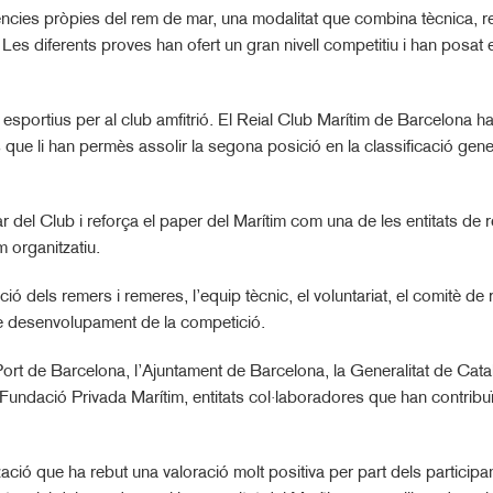
igències pròpies del rem de mar, una modalitat que combina tècnica, re
Les diferents proves han ofert un gran nivell competitiu i han posat 
s esportius per al club amfitrió. El Reial Club Marítim de Barcelona 
s que li han permès assolir la segona posició en la classificació gene
del Club i reforça el paper del Marítim com una de les entitats de r
 organitzatiu.
ó dels remers i remeres, l’equip tècnic, el voluntariat, el comitè de 
cte desenvolupament de la competició.
Port de Barcelona, l’Ajuntament de Barcelona, la Generalitat de Catal
ndació Privada Marítim, entitats col·laboradores que han contribuït
zació que ha rebut una valoració molt positiva per part dels particip