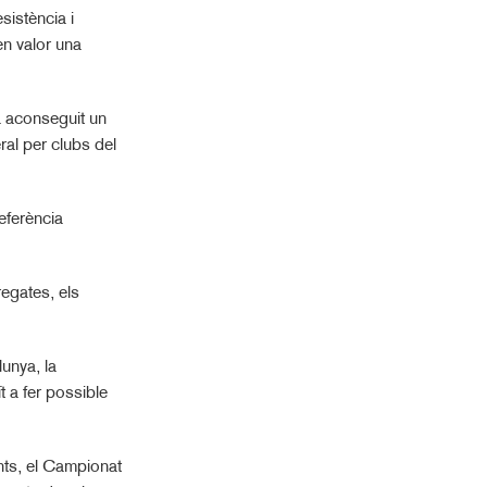
sistència i
en valor una
ha aconseguit un
ral per clubs del
eferència
regates, els
unya, la
 a fer possible
ants, el Campionat