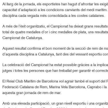
Al llarg de la jornada, els esportistes han hagut d’afrontar les ex
capacitat d’adaptació a les condicions canviants del medi marítim. 
disciplina cada vegada més consolidada a les costes catalanes.
A més de l’èxit organitzatiu, el Campionat ha deixat grans resultat
total de quatre medalles d’or i cinc medalles de plata, uns resultat
Campionat de Catalunya.
Aquest resultat confirma el bon moment de la secció de rem de mar 
d’aquesta disciplina a Catalunya, tant des del vessant esportiu com
La celebració del Campionat ha estat possible gràcies a la implicaci
jutges i totes les persones que han treballat per garantir el corre
El Reial Club Marítim de Barcelona vol agrair també el suport del 
Federació Catalana de Rem, Marina Vela Barcelona, Caprabo i la Fu
aquesta gran jornada de rem de mar.
Amb una elevada participació, un gran nivell esportiu i una organit