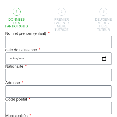
1
2
3
DONNÉES
PREMIER
DEUXIÈME
DES
PARENT /
MÈRE /
PARTICIPANTS
MÈRE
PÈRE
TUTRICE
TUTEUR
Nom et prénom (enfant)
date de naissance
Nationalité
Adresse
Code postal
Municipalités