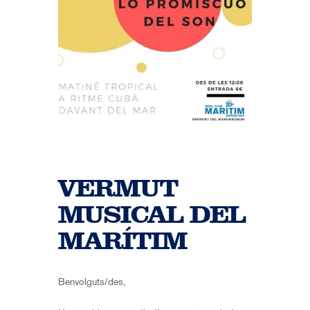
VERMUT
MUSICAL DEL
MARÍTIM
Benvolguts/des,