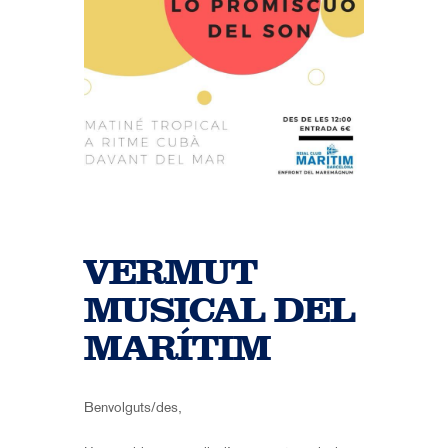
VERMUT
MUSICAL DEL
MARÍTIM
Benvolguts/des,