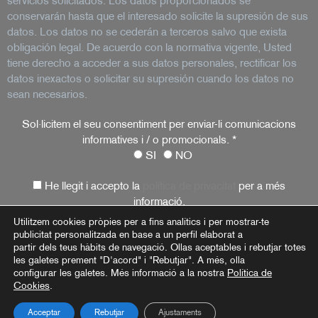
servicios solicitados. Los datos proporcionados se
conservarán hasta que el interesado solicite la supresión de sus
datos. Los datos no se cederán a terceros salvo que exista
obligación legal. De acuerdo con la normativa vigente, Usted
tiene derecho a acceder a sus datos personales, rectificar los
datos inexactos o solicitar su supresión cuando los datos no
sean necesarios.
Sol·licitem el seu consentiment per enviar-li comunicacions
informatives i / o promocionals.
*
SI
NO
He llegit i accepto la
política de privacitat
per a més
informació.
Utilitzem cookies pròpies per a fins analítics i per mostrar-te
publicitat personalitzada en base a un perfil elaborat a
partir dels teus hàbits de navegació. Ollas aceptables i rebutjar totes
Avís Legal
Política de privacitat
Política de cookies
les galetes prement "D'acord" i "Rebutjar". A més, olla
configurar les galetes. Més informació a la nostra
Política de
Cookies
.
Acceptar
Rebutjar
Ajustaments