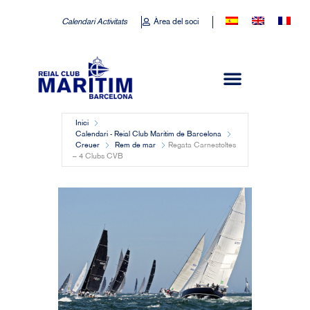
Calendari Activitats
Àrea del soci
Inici
Calendari - Reial Club Marítim de Barcelona
Creuer
Rem de mar
Regata Carnestoltes
– 4 Clubs CVB