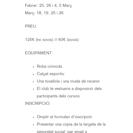
Febrer: 25, 26 i 4, 5 Març
Març: 18, 19, 25 i 26
PREU:
125€ (no socis) // 60€ (socis)
EQUIPAMENT:
Roba còmoda
Calçat esportiu
Una tovallola i una muda de recanvi
El club té vestuaris a disposició dels
participants dels cursos.
INSCRIPCIÓ:
Omplir el formulari d’inscripció
Presentar una còpia de la targeta de la
seguretat social: per email a