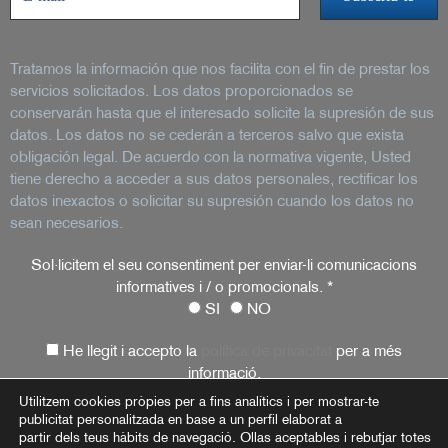
Tratamos la información que nos facilita con el fin de prestar los
servicios solicitados. Los datos proporcionados se
conservarán hasta que el interesado solicite la supresión de sus
datos. Los datos no se cederán a terceros salvo que exista
obligación legal. De acuerdo con la normativa vigente, Usted
tiene derecho a acceder a sus datos personales, rectificar los
datos inexactos o solicitar su supresión cuando los datos no
sean necesarios.
Sol·licitem el seu consentiment per enviar-li comunicacions
informatives i / o promocionals.
*
SI
NO
He llegit i accepto la
política de privacitat
per a més
informació.
Utilitzem cookies pròpies per a fins analítics i per mostrar-te
publicitat personalitzada en base a un perfil elaborat a
partir dels teus hàbits de navegació. Ollas aceptables i rebutjar totes