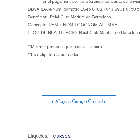
Fer el pagament per transferència bancària: cal env
BBVA IBAN/Núm. compte: ES45 0182 1043 3901 0150 
Beneficiari: Reial Club Marítim de Barcelona
Concepte: REM + NOM I COGNOM ALUMNE
LLOC DE REALITZACIÓ: Reial Club Marítim de Barcelona,
**Mínim 4 persones per realitzar el curs
**És obligatori saber nadar
+ Afegir a Google Calendar
Etiquetes:
CURSOS