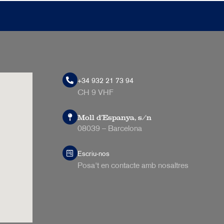
+34 932 21 73 94
CH 9 VHF
Moll d’Espanya, s/n
08039 – Barcelona
Escriu-nos
Posa't en contacte amb nosaltres