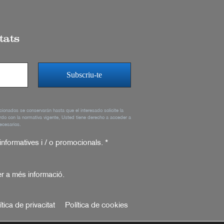
tats
rcionados se conservarán hasta que el interesado solicite la
rdo con la normativa vigente, Usted tiene derecho a acceder a
ecesarios.
 informatives i / o promocionals.
*
r a més informació.
ítica de privacitat
Política de cookies