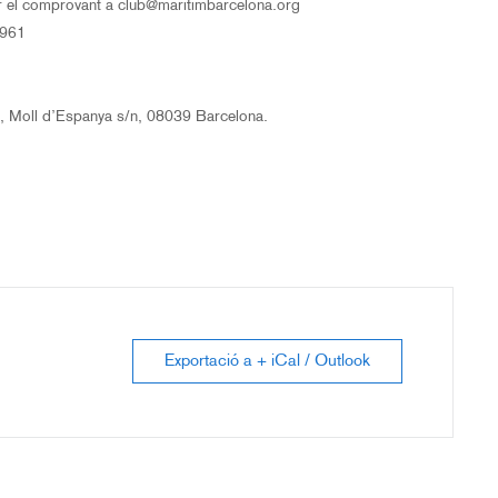
iar el comprovant a club@maritimbarcelona.org
5961
 Moll d’Espanya s/n, 08039 Barcelona.
Exportació a + iCal / Outlook