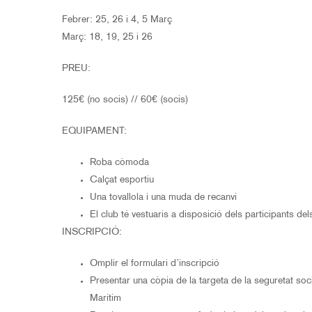
Febrer: 25, 26 i 4, 5 Març
Març: 18, 19, 25 i 26
PREU:
125€ (no socis) // 60€ (socis)
EQUIPAMENT:
Roba còmoda
Calçat esportiu
Una tovallola i una muda de recanvi
El club té vestuaris a disposició dels participants del
INSCRIPCIÓ:
Omplir el formulari d’inscripció
Presentar una còpia de la targeta de la seguretat soc
Marítim