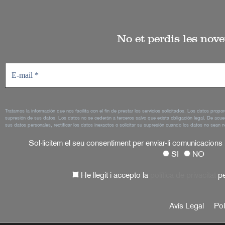
No et perdis les nove
Tratamos la información que nos facilita con el fin de prestar los servicios solicitados. Los datos propo
supresión de sus datos. Los datos no se cederán a terceros salvo que exista obligación legal. De acue
sus datos personales, rectificar los datos inexactos o solicitar su supresión cuando los datos no sean n
Sol·licitem el seu consentiment per enviar-li comunicacions
SI
NO
He llegit i accepto la
política de privacitat
pe
Avís Legal
Pol