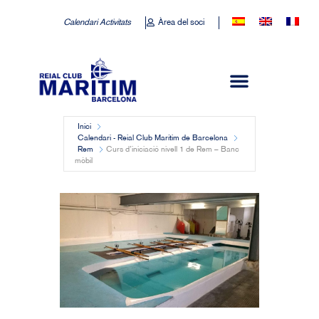
Calendari Activitats
Àrea del soci
Inici
Calendari - Reial Club Marítim de Barcelona
Rem
Curs d’iniciació nivell 1 de Rem – Banc
mòbil