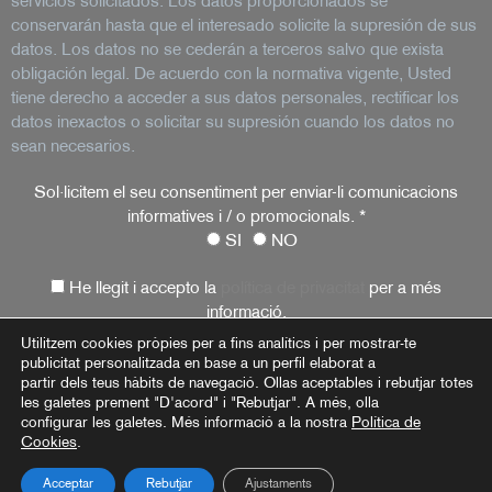
servicios solicitados. Los datos proporcionados se
conservarán hasta que el interesado solicite la supresión de sus
datos. Los datos no se cederán a terceros salvo que exista
obligación legal. De acuerdo con la normativa vigente, Usted
tiene derecho a acceder a sus datos personales, rectificar los
datos inexactos o solicitar su supresión cuando los datos no
sean necesarios.
Sol·licitem el seu consentiment per enviar-li comunicacions
informatives i / o promocionals.
*
SI
NO
He llegit i accepto la
política de privacitat
per a més
informació.
Utilitzem cookies pròpies per a fins analítics i per mostrar-te
publicitat personalitzada en base a un perfil elaborat a
partir dels teus hàbits de navegació. Ollas aceptables i rebutjar totes
Avís Legal
Política de privacitat
Política de cookies
les galetes prement "D'acord" i "Rebutjar". A més, olla
configurar les galetes. Més informació a la nostra
Política de
Cookies
.
Acceptar
Rebutjar
Ajustaments