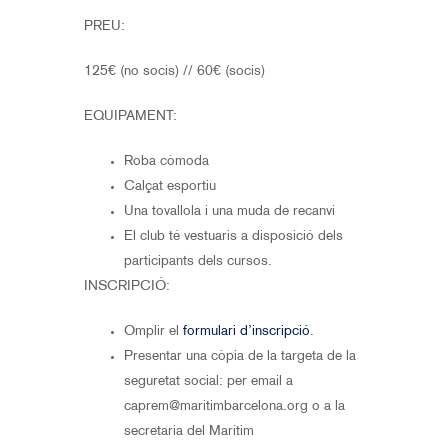
PREU:
125€ (no socis)
// 60€ (socis)
EQUIPAMENT:
Roba còmoda
Calçat esportiu
Una tovallola i una muda de recanvi
El club té vestuaris a disposició dels
participants dels cursos.
INSCRIPCIÓ:
Omplir el
formulari d’inscripció
.
Presentar una còpia de la targeta de la
seguretat social: per email a
caprem@maritimbarcelona.org o a la
secretaria del Marítim