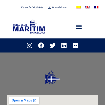
Calendari Activitats
Àrea del soci