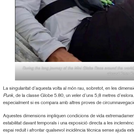
During the long journey of the Mini Globe Race around the world, th
aboard Peter P
La singularitat d’aquesta volta al món rau, sobretot, en les dimen
Punk
, de la classe Globe 5.80, un veler d’uns 5,8 metres d’eslor
especialment si es compara amb altres proves de circumnavegació,
Aquestes dimensions impliquen condicions de vida extremadament au
estabilitat davant temporals i una exposició directa a les inclemèn
espai reduït i afrontar qualsevol incidència tècnica sense ajuda ext