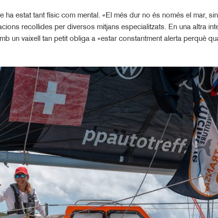
te ha estat tant físic com mental. «El més dur no és només el mar, sinó
ions recollides per diversos mitjans especialitzats. En una altra inte
b un vaixell tan petit obliga a «estar constantment alerta perquè qu