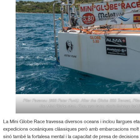
Pilar Pasanau (#98 Peter Punk): After the Globe 580 Transat, Pil
the Mini Globe start. One year later, she’s thriving: led
La Mini Globe Race travessa diversos oceans i inclou llargues etap
expedicions oceàniques clàssiques però amb embarcacions molt més
sinó també la fortalesa mental i la capacitat de presa de decisions 