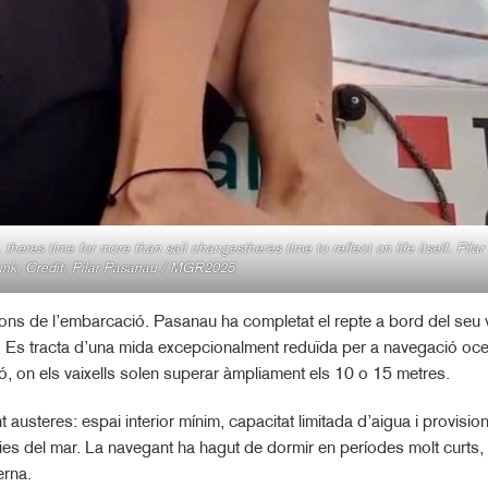
eres time for more than sail changestheres time to reflect on life itself. Pila
unk. Credit: Pilar Pasanau / MGR2025
sions de l’embarcació. Pasanau ha completat el repte a bord del seu 
a. Es tracta d’una mida excepcionalment reduïda per a navegació oce
 on els vaixells solen superar àmpliament els 10 o 15 metres.
steres: espai interior mínim, capacitat limitada d’aigua i provisio
cies del mar. La navegant ha hagut de dormir en períodes molt curts,
erna.