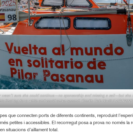
ar wasn’t sure she could continue—no sponsorship and missing a sail—but she s
 this final leg for a while and could arrive second. Credit: Rob Havill / MGR2025
es que connecten ports de diferents continents, reproduint l’esperi
 petites i accessibles. El recorregut posa a prova no només la res
en situacions d’aïllament total.