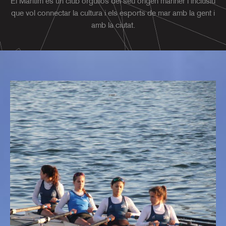
El Marítim és un club orgullós del seu origen mariner i inclusiu
Marítim
que vol connectar la cultura i els esports de mar amb la gent i
amb la ciutat.
Benvinguts -
Benvenidos -
Welcome -
Bienvenue