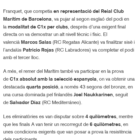
Franquet, que competia
en representació del Reial Club
Marítim de Barcelona
, va pujar al segon esglaó del podi en
la
modalitat de C1x per clubs
, després d’una exigent final
directa on va demostrar un alt nivell tècnic i físic. El
valencià
Marcos Salas
(RC Regatas Alicante) va finalitzar sisè i
l’andalús
Patricio Rojas
(RC Labradores) va completar el podi
amb el tercer lloc.
A més, el remer del Marítim també va participar en la prova
de
C1x absolut amb la selecció espanyola
, on va obtenir una
destacada
quarta posició
, a només 43 segons del bronze, en
una cursa dominada pel finlandès
Joel Naukkarinen
, seguit
de
Salvador Díaz
(RC Mediterráneo).
Les eliminatòries es van disputar sobre
4 quilòmetres
, mentre
que les finals A van tenir un recorregut de
6 quilòmetres
, en
unes condicions exigents que van posar a prova la resistència
dels participants.