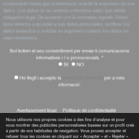
conservarán hasta que el interesado solicite la supresión de sus
datos. Los datos no se cederán a terceros salvo que exista
obligación legal. De acuerdo con la normativa vigente, Usted
tiene derecho a acceder a sus datos personales, rectificar los
datos inexactos o solicitar su supresión cuando los datos no
sean necesarios.
Sol·licitem el seu consentiment per enviar-li comunicacions
informatives i / o promocionals.
*
SI
NO
He llegit i accepto la
política de privacitat
per a més
informació.
Avertissement légal
Politique de confidentialité
Nous utilisons nos propres cookies à des fins d'analyse et pour
vous montrer des publicités personnalisées basées sur un profil créé
Politique de cookies
à partir de vos habitudes de navigation. Vous pouvez accepter et
refuser tous les cookies en cliquant sur « Accepter » et « Rejeter ».