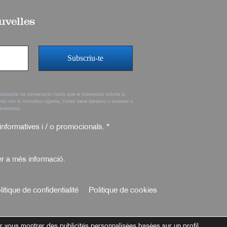
uvelles
rcionados se conservarán hasta que el interesado solicite la
rdo con la normativa vigente, Usted tiene derecho a acceder a
ecesarios.
 informatives i / o promocionals.
*
r a més informació.
litique de confidentialité
Politique de cookies
r vous montrer des publicités personnalisées basées sur un profil