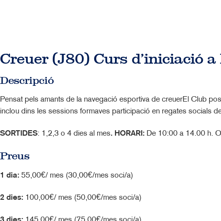
Creuer (J80)​ Curs d’iniciació a
Descripció
Pensat pels amants de la navegació esportiva de creuerEl Club posa a
inclou dins les sessions formaves participació en regates socials
SORTIDES
: 1,2,3 o 4 dies al mes
. HORARI:
De 10:00 a 14.00 h. 
Preus
1 dia:
55,00€/ mes (30,00€/mes soci/a)
2 dies:
100,00€/ mes (50,00€/mes soci/a)
3 dies:
145,00€/ mes (75,00€/mes soci/a)