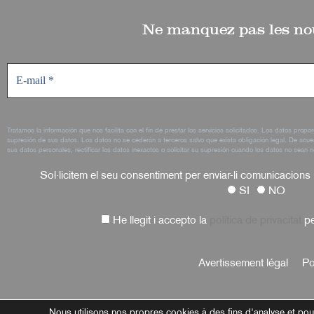
Ne manquez pas les no
Tratamos la información que nos facilita con el fin de prestar los servicios solicitados. Los datos propo
supresión de sus datos. Los datos no se cederán a terceros salvo que exista obligación legal. De acue
sus datos personales, rectificar los datos inexactos o solicitar su supresión cuando los datos no sean n
Sol·licitem el seu consentiment per enviar-li comunicacions
SI
NO
He llegit i accepto la
política de privacitat
pe
Avertissement légal
Po
Nous utilisons nos propres cookies à des fins d'analyse et pou