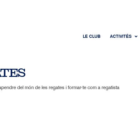
LE CLUB
ACTIVITÉS
ATES
i apendre del món de les regates i formar-te com a regatista