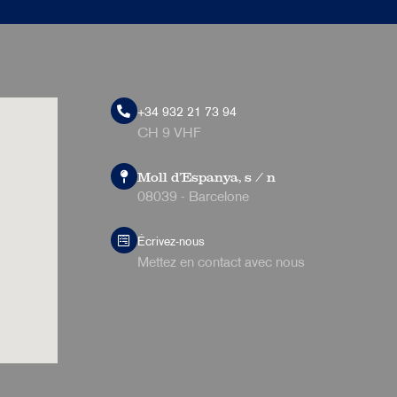
+34 932 21 73 94
CH 9 VHF
Moll d'Espanya, s / n
08039 - Barcelone
Écrivez-nous
Mettez en contact avec nous