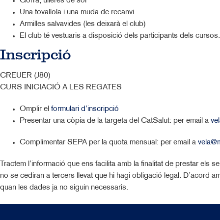
Gorra, ulleres de sol
Una tovallola i una muda de recanvi
Armilles salvavides (les deixarà el club)
El club té vestuaris a disposició dels participants dels cursos.
Inscripció
CREUER (J80)​
CURS INICIACIÓ A LES REGATES
Omplir el
formulari d’inscripció
Presentar una còpia de la targeta del CatSalut: per email a
ve
Complimentar SEPA per la quota mensual: per email a
vela@m
Tractem l’informació que ens facilita amb la finalitat de prestar els 
no se cediran a tercers llevat que hi hagi obligació legal. D’acord am
quan les dades ja no siguin necessaris.