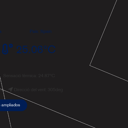
n los
tiene
ión y
a
País: Spain
25.06
°C
Sensació tèrmica:
24.87
°C
/s
Direcció del vent:
305
deg
 ampliados