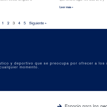
Leer más »
1
2
3
4
5
Siguiente »
tico y deportivo que se preocupa por ofrecer a los 
 cualquier momento.
Espacio para los pe