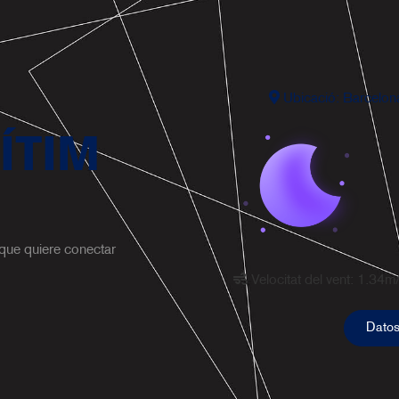
emo es uno de los deportes más completos e
se trabajan todos los grupos musculares, no 
cto en las articulaciones, mejora la coordinac
es adecuado para cualquier edad
Ubicació: Barcelon
Info
ÍTIM
 que quiere conectar
Velocitat del vent:
1.34
m
Datos