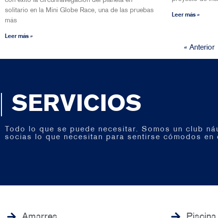
con éxito la circunnavegación del planeta en
solitario en la Mini Globe Race, una de las pruebas
Leer más »
más
Leer más »
« Anterior
SERVICIOS
Todo lo que se puede necesitar. Somos un club náu
socias lo que necesitan para sentirse cómodos en
Amarres
Piscina