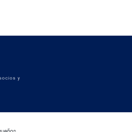
socios y
queños