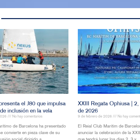
na excelente actividad para
El Club acoge desde 2
 un entorno privilegiado, se
Verano, una excelente 
y al mismo tiempo aprenden a
pequeños y jóvenes qu
y respetuosos con el medio
privilegiado, se introd
náuticos y al mismo ti
responsables y respec
n
ambiente. ¡También du
Ver detalles
presenta el J80 que impulsa
XXIII Regata Ophiusa | 2, 
de inclusión en la vela
de 2026
 2026
No hay comentarios
9 de febrero de 2026
No hay coment
arítimo de Barcelona ha presentado
El Reial Club Marítim de Barcel
se convierte en pieza clave de su
anunciar la celebración de la XXI
usión social dirigido a
que tendrá lugar los días 2, 3 y