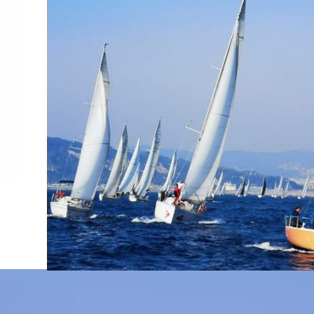
as de
Estancia
verano
arga tradición en la enseñanza
Estancias de vela dirig
ue nacen las “Estancias de
6 a 17 años.