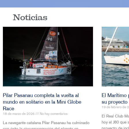
los clubs que más
Verano de Remo”, u
regatistas reúne.
los jóvenes que, en
Noticias
introduce el remo 
par?:
ser responsables 
ambiente.
de Regatas
Más informació
Pilar Pasanau completa la vuelta al
El Marítimo 
mundo en solitario en la Mini Globe
su proyecto 
19 de febrero de
Race
18 de marzo de 2026
No hay comentarios
El Real Club M
hoy el J80 que 
La navegante catalana Pilar Pasanau ha culminado
proyecto de incl