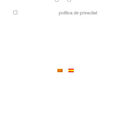
SI
NO
He llegit i accepto la
política de privacitat
per a més
informació.
Aviso Legal
Política de privacidad
Política de cookies