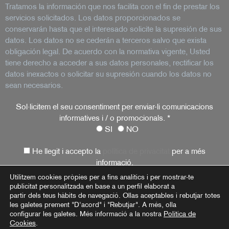
Tratamos la información que nos facilita con el fin de prestar los
servicios solicitados. Los datos proporcionados se
conservarán hasta que el interesado solicite la supresión de sus
datos. Los datos no se cederán a terceros salvo que exista
obligación legal. De acuerdo con la normativa vigente, Usted
tiene derecho a acceder a sus datos personales, rectificar los
datos inexactos o solicitar su supresión cuando los datos no
sean necesarios.
Sol·licitem el seu consentiment per enviar-li comunicacions
informatives i / o promocionals.
*
SI
NO
He llegit i accepto la
política de privacitat
per a més
informació.
Utilitzem cookies pròpies per a fins analítics i per mostrar-te
publicitat personalitzada en base a un perfil elaborat a
partir dels teus hàbits de navegació. Ollas aceptables i rebutjar totes
Avís Legal
Política de privacitat
Política de cookies
les galetes prement "D'acord" i "Rebutjar". A més, olla
configurar les galetes. Més informació a la nostra
Política de
Cookies
.