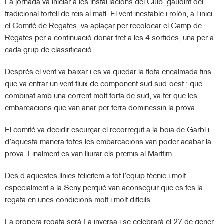
La jornada va iniciar a les instal·lacions del Club, gaudint del
tradicional tortell de reis al matí. El vent inestable i rolón, a l’inici
el Comitè de Regates, va aplaçar per recolocar el Camp de
Regates per a continuació donar tret a les 4 sortides, una per a
cada grup de classificació.
Després el vent va baixar i es va quedar la flota encalmada fins
que va
entrar un vent fluix de component sud sud-oest.; que
combinat amb una corrent molt forta de sud, va fer que les
embarcacions que van anar per terra dominessin la prova.
El comitè va decidir escurçar el recorregut a la boia de Garbí i
d’aquesta manera totes les embarcacions van poder acabar la
prova. Finalment es van lliurar els premis al Marítim.
Des d’aquestes línies felicitem a tot l’equip tècnic i molt
especialment a la Seny perquè van aconseguir que es fes la
regata en unes condicions molt i molt difícils.
La propera regata serà La inversa i se celebrarà el 27 de gener.