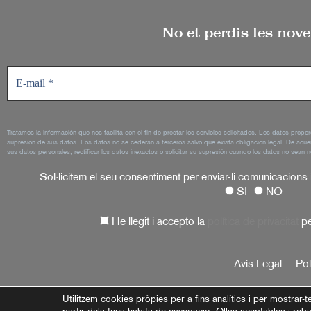
No et perdis les nove
Tratamos la información que nos facilita con el fin de prestar los servicios solicitados. Los datos propo
supresión de sus datos. Los datos no se cederán a terceros salvo que exista obligación legal. De acue
sus datos personales, rectificar los datos inexactos o solicitar su supresión cuando los datos no sean n
Sol·licitem el seu consentiment per enviar-li comunicacions
SI
NO
He llegit i accepto la
política de privacitat
pe
Avís Legal
Pol
Utilitzem cookies pròpies per a fins analítics i per mostrar-t