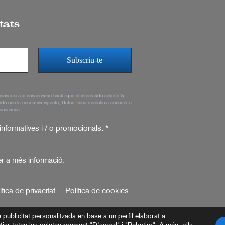
tats
rcionados se conservarán hasta que el interesado solicite la
rdo con la normativa vigente, Usted tiene derecho a acceder a
ecesarios.
 informatives i / o promocionals.
*
r a més informació.
ítica de privacitat
Política de cookies
e publicitat personalitzada en base a un perfil elaborat a