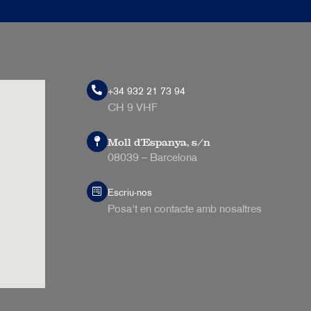
+34 932 21 73 94
CH 9 VHF
Moll d’Espanya, s/n
08039 – Barcelona
Escriu-nos
Posa't en contacte amb nosaltres