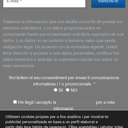
Tratamos la información que nos facilita con el fin de prestar los
servicios solicitados. Los datos proporcionados se
conservarán hasta que el interesado solicite la supresión de sus
datos. Los datos no se cederán a terceros salvo que exista
obligación legal. De acuerdo con la normativa vigente, Usted
tiene derecho a acceder a sus datos personales, rectificar los
datos inexactos o solicitar su supresión cuando los datos no
sean necesarios.
Sol·licitem el seu consentiment per enviar-li comunicacions
informatives i / o promocionals.
*
SI
NO
He llegit i accepto la
política de privacitat
per a més
informació.
Utilitzem cookies pròpies per a fins analítics i per mostrar-te
publicitat personalitzada en base a un perfil elaborat a
partir dels teus hàbits de navegació. Ollas aceptables i rebutjar totes