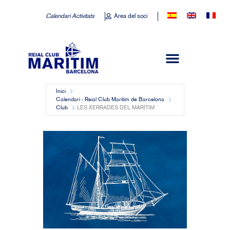
Calendari Activitats
Àrea del soci
Inici
Calendari - Reial Club Marítim de Barcelona
Club
LES XERRADES DEL MARÍTIM