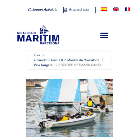
Calendari Activitats
Àrea del soci
Inici
Calendari - Reial Club Marítim de Barcelona
Vela lleugera
ESTADES SETMANA SANTA