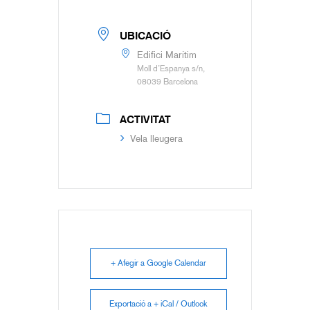
UBICACIÓ
Edifici Marítim
Moll d’Espanya s/n,
08039 Barcelona
ACTIVITAT
Vela lleugera
+ Afegir a Google Calendar
Exportació a + iCal / Outlook