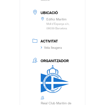
UBICACIÓ
Edifici Marítim
Moll d’Espanya s/n,
08039 Barcelona
ACTIVITAT
Vela lleugera
ORGANITZADOR
Reial Club Marítim de