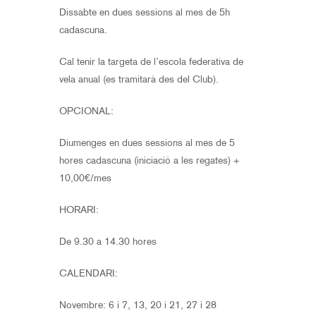
Dissabte en dues sessions al mes de 5h
cadascuna.
Cal tenir la targeta de l’escola federativa de
vela anual (es tramitarà des del Club).
OPCIONAL:
Diumenges en dues sessions al mes de 5
hores cadascuna (iniciació a les regates) +
10,00€/mes
HORARI:
De 9.30 a 14.30 hores
CALENDARI:
Novembre: 6 i 7, 13, 20 i 21, 27 i 28