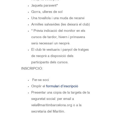
Jaqueta paravent*
Gorra, ulleres de sol
Una tovallola i una muda de recanvi
Armilles salvavides (les deixarà el club)
* Prèvia indicació del monitor en els
cursos de tardor, hivern i primavera
serà necessari un neoprè.
El club té vestuaris i panyol de tratges
de neoprè a disposició dels
participants dels cursos.
INSCRIPCIÓ:
Fer-se soci
Omplir el
formulari d’inscripció
Presentar una còpia de la targeta de la
seguretat social: per email a
vela@maritimbarcelona.org o a la
secretaria del Marítim.