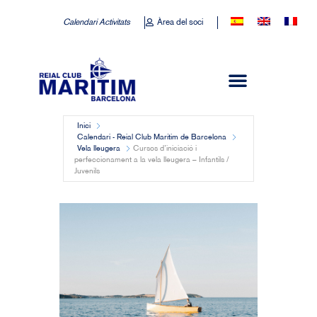
Calendari Activitats
Àrea del soci
Inici
Calendari - Reial Club Marítim de Barcelona
Vela lleugera
Cursos d’iniciació i
perfeccionament a la vela lleugera – Infantils /
Juvenils