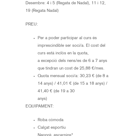
Desembre: 4 i 5 (Regata de Nadal), 11 i 12,
19 (Regata Nadal)
PREU:
Per a poder participar al curs és
imprescindible ser soci/a. El cost del
curs està inclòs en la quota,
a excepció dels nens/es de 6 a 7 anys
que tindran un cost de 25,88 €/mes.
Quota mensual soci/a: 30,23 € (de 8 a
14 anys) / 41,01 € (de 15 a 18 anys) /
41,40 € (de 19 a 30
anys)
EQUIPAMENT:
Roba còmoda
Calçat esportiu
Neoprè, escarpins*