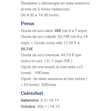
Dissabtes o diumenges en dues sessions
al mes de 5 hores cadascuna.
De 9:30 a 14:30 hores
Preus
Quota de soci aleví:
45
€
(de 6 a 7 anys)
Quota de soci infantil: 33,74€ (de 8 a 14
anys) + Quota cursa vela 17,00 €
=
50,74
€
Quota de soci mensual. 43,73 € que
inclou el curs ( 6 i 7 anys 35€ )
Opció de una sessió al mes extra (+5
hores) : 10€/mes
Opció de dues sessions al mes extres (
+10 hores): 20€/mes
Calendari
Setembre
: 2-3 i 16-17
Octubre
: 30s-1 i 14-15