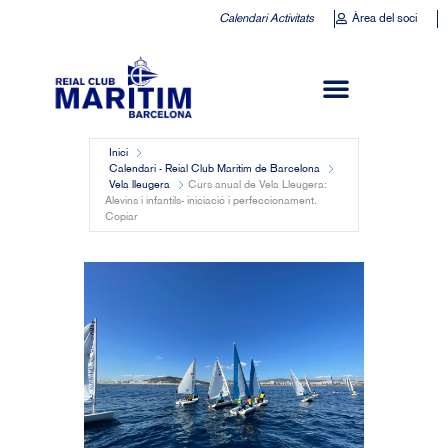
Calendari Activitats
Àrea del soci
Inici
Calendari - Reial Club Marítim de Barcelona
Vela lleugera
Curs anual de Vela Lleugera:
Alevins i infantils- iniciació i perfeccionament.
Copiar