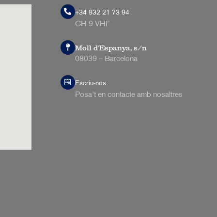
+34 932 21 73 94
CH 9 VHF
Moll d’Espanya, s/n
08039 – Barcelona
Escriu-nos
Posa't en contacte amb nosaltres