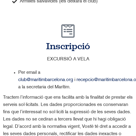
Armilles salvavides (les deixarà el club)
Inscripció
EXCURSIÓ A VELA
Per email a
club@maritimbarcelona.org
i
recepcio@maritimbarcelona.
a la secretaria del Marítim.
Tractem l’informació que ens facilita amb la finalitat de prestar els
serveis sol·licitats. Les dades proporcionades es conservaran
fins que l’interessat no sol·liciti la supressió de les seves dades.
Les dades no se cediran a tercers llevat que hi hagi obligació
legal. D’acord amb la normativa vigent, Vostè té dret a accedir a
les seves dades personals, rectificar les dades inexactes o