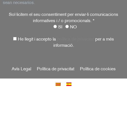
sean necesarios.
Sol·licitem el seu consentiment per enviar-li comunicacions
informatives i / o promocionals.
*
SI
NO
He llegit i accepto la
política de privacitat
per a més
informació.
Avís Legal
Política de privacitat
Política de cookies