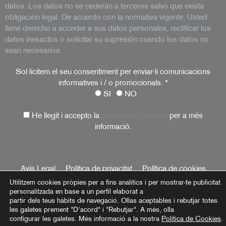
datos. Los datos no se cederán a terceros salvo que exista
obligación legal. De acuerdo con la normativa vigente, Usted
tiene derecho a acceder a sus datos personales, rectificar los
datos inexactos o solicitar su supresión cuando los datos no
sean necesarios.
Sol·licitem el seu consentiment per enviar-li comunicacions
informatives i / o promocionals.
*
SI
NO
He llegit i accepto la
política de privacitat
per a més
informació.
Avís Legal
Política de privacitat
Política de cookies
Utilitzem cookies pròpies per a fins analítics i per mostrar-te publicitat
personalitzada en base a un perfil elaborat a
partir dels teus hàbits de navegació. Ollas aceptables i rebutjar totes
les galetes prement "D'acord" i "Rebutjar". A més, olla
configurar les galetes. Més informació a la nostra
Política de Cookies
.