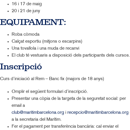
16 i 17 de maig
20 i 21 de juny
EQUIPAMENT:
Roba còmoda
Calçat esportiu (mitjons o escarpins)
Una tovallola i una muda de recanvi
El club té vestuaris a disposició dels participants dels cursos.
Inscripció
Curs d’iniciació al Rem – Banc fix (majors de 18 anys)
Omplir el següent formulari d’inscripció.
Presentar una còpia de la targeta de la seguretat social: per
email a
club@maritimbarcelona.org
i
recepcio@maritimbarcelona.org
a la secretaria del Marítim.
Fer el pagament per transferència bancària: cal enviar el