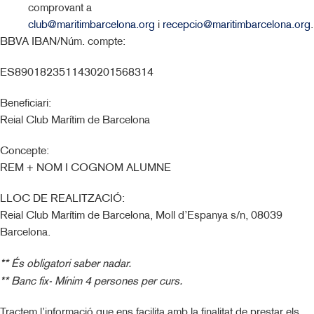
comprovant a
club@maritimbarcelona.org
i
recepcio@maritimbarcelona.org
.
BBVA IBAN/Núm. compte:
ES8901823511430201568314
Beneficiari:
Reial Club Marítim de Barcelona
Concepte:
REM + NOM I COGNOM ALUMNE
LLOC DE REALITZACIÓ:
Reial Club Marítim de Barcelona, Moll d’Espanya s/n, 08039
Barcelona.
**
És obligatori saber nadar.
**
Banc fix- Mínim 4 persones per curs.
Tractem l’informació que ens facilita amb la finalitat de prestar els