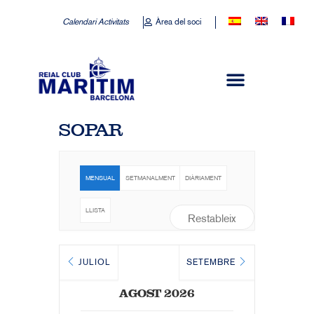
Calendari Activitats
Àrea del soci
SOPAR
MENSUAL
SETMANALMENT
DIÀRIAMENT
LLISTA
Restableix
JULIOL
SETEMBRE
AGOST 2026