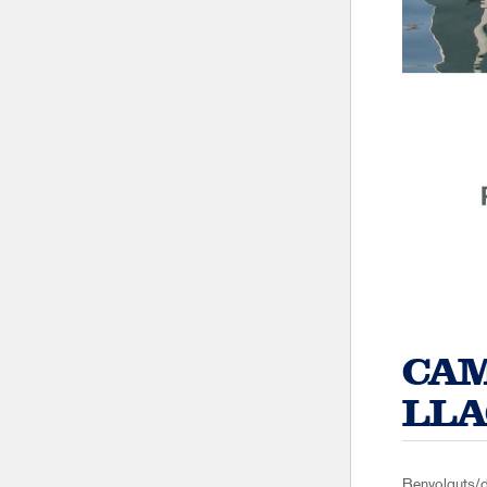
CAM
LLA
Benvolguts/