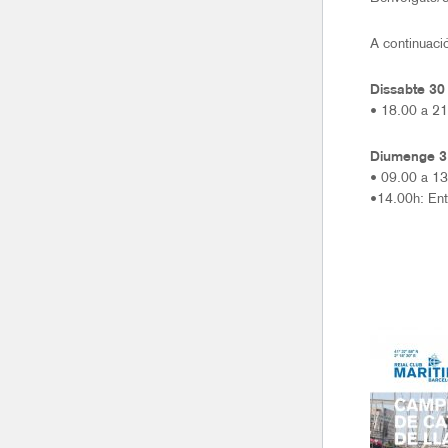
A continuaci
Dissabte 30 
• 18.00 a 21
Diumenge 31
• 09.00 a 13
•14.00h: En